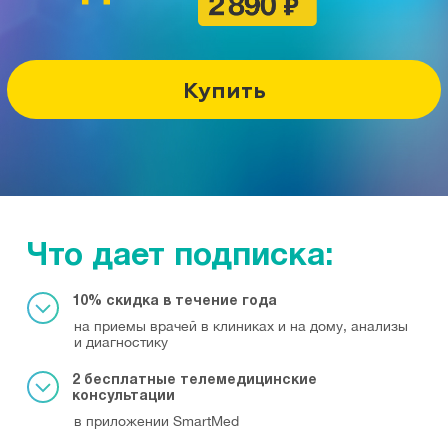
Купить
Что дает подписка:
10% скидка в течение года
на приемы врачей в клиниках и на дому, анализы
и диагностику
Распространяется на:
2 бесплатные телемедицинские
Амбулаторно-поликлинические услуги, включая
консультации
лабораторную диагностику
в приложении SmartMed
Помощь на дому: забор анализов, консультации
врачей, манипуляции, выезд скорой помощи
Онлайн-консультации для взрослых: консультация